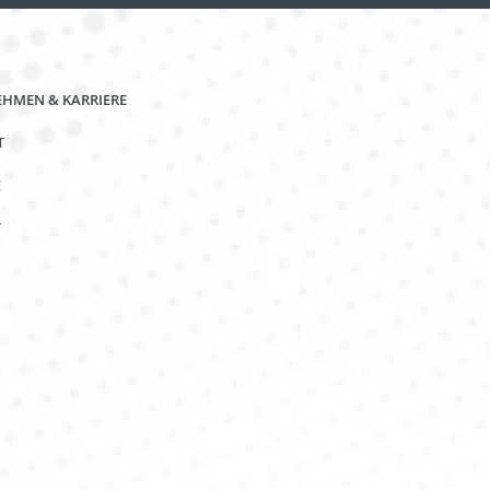
HMEN & KARRIERE
T
E
T