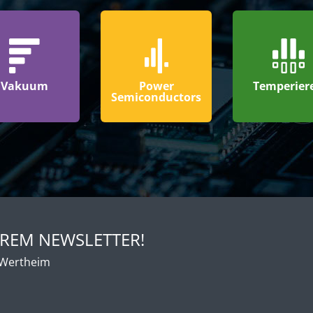
Vakuum
Power
Temperier
Semiconductors
EREM NEWSLETTER!
 Wertheim